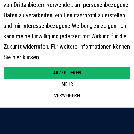
von Drittanbietern verwendet, um personenbezogene
Daten zu verarbeiten, ein Benutzerprofil zu erstellen
und mir interessenbezogene Werbung zu zeigen. Ich
kann meine Einwilligung jederzeit mit Wirkung für die
EXPERTEN-KOMPETENZ
Zukunft widerrufen. Für weitere Informationen können
Sie
hier
klicken.
Ihr Concierge-Service für Ihre Finanzfragen
mit exklusiven Netzwerkpartnern –
AKZEPTIEREN
auch für Unternehmer
MEHR
VERWEIGERN
OBJEKTIVITÄT