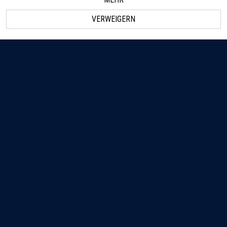
VERWEIGERN
„A good portfolio is more than a long
list of good stocks and bonds. It is a
balanced whole, providing the investor
with protections and opportunities with
respect to a wide range of
contingencies.“ (Harry Markowitz)